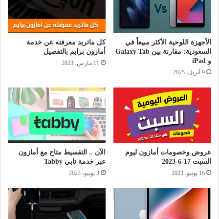
الأجهزة اللوحية الأكثر مبيعاً في
كل ماتريد معرفته عن خدمة
السعودية: مقارنة بين Galaxy Tab
أمازون برايم بالتفصيل
و iPad
11 مارس، 2023
9 أبريل، 2025
عروض وخصومات أمازون ليوم
الآن .. التقسيط متاح مع أمازون
السبت 17-6-2023
عبر خدمة تابي Tabby
16 يونيو، 2023
3 يونيو، 2023