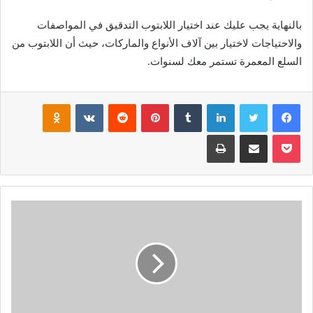
بالنهاية يجب عليك عند اختيار اللابتوب التدقيق في المواصفات
والاحتياجات لاختيار بين آلاف الأنواع والماركات، حيث أن اللابتوب من
السلع المعمرة تستمر معك لسنوات.
فيسبوك
تويتر
لينكدإن
‏Tumblr
بينتيريست
‏Reddit
‏VKontakte
Odnoklassniki
بوكيت
مشاركة عبر البريد
طباعة