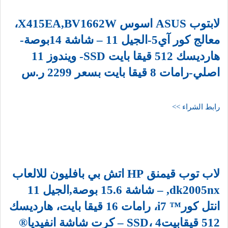
لابتوب ASUS اسوس X415EA,BV1662W،
معالج كور آي5-الجيل 11 – شاشة 14بوصة-
هارديسك 512 قيقا بايت SSD- ويندوز 11
اصلي-رامات 8 قيقا بايت بسعر 2299 ر.س
رابط الشراء >>
لاب توب قيمنق HP اتش بي بافليون للالعاب
dk2005nx, – شاشة 15.6 بوصة,الجيل 11
انتل كور™ i7، رامات 16 قيقا بايت، هارديسك
512 قيقابيتSSD، 4 – كرت شاشة انفيديا®