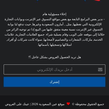
إخلاء مسؤولية هام
- ندير بعض البرامج التابعة مع بعض مواقع التسوق عبر الإنترنت وبوابات التجارة
الإلكترونية التي نغطيها, مثل, , أمازون السعودية وغيرها, حيث تدفع لنا بوابة
التسوق عبر الإنترنت نسبة معينة متفق عليها من البيع إذا تم توجيه الزائر من
خلالنا إلى موقعه على الويب وقام بعملية شراء. جميع العلامات التجارية, علامات
الخدمة, ماركات, الشعارات والتصاميم لأصحابها, سواء كانت شركات أو أفراد,
امتلاكها وتسجيلها بأسمائها.
هل تريد الحصول العروض بشكل عاجل ؟!
أدخل
بريدك
الإلكتروني
جميع الحقوق محفوظة ©
موقع عين السعودية 2026
| عينك على العروض