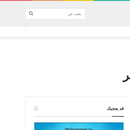
بحث
عن
قد يعجبك