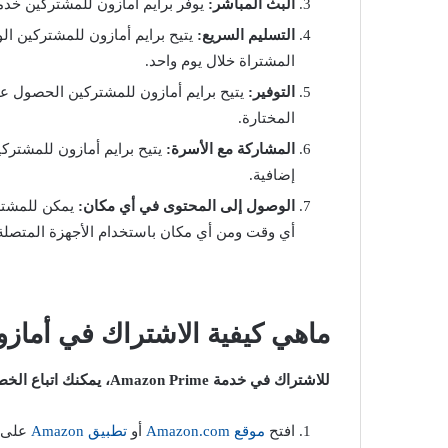
البث المباشر:
يوفر برايم أمازون للمشتركين خدمة
التسليم السريع:
يتيح برايم أمازون للمشتركين ال
المشتراة خلال يوم واحد.
التوفير:
يتيح برايم أمازون للمشتركين الحصول 
المختارة.
المشاركة مع الأسرة:
يتيح برايم أمازون للمشترك
إضافية.
الوصول إلى المحتوى في أي مكان:
يمكن للمشترك
أي وقت ومن أي مكان باستخدام الأجهزة المتصلة ب
ماهي كيفية الاشتراك في أمازون برايم me
للاشتراك في خدمة Amazon Prime، يمكنك اتباع الخطوات التالية:
افتح
موقع Amazon.com
أو
تطبيق Amazon
على ه