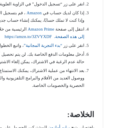
انقر على زر “تسجيل الدخول” في الزاوية العلوي
إذا كان لديك حساب في
Amazon
، قم بتسجيل ال
وإذا كنت لا تملك حسابًا، يمكنك إنشاء حساب جديد
انتقل إلى صفحة
Amazon Prime
الرئيسية من خلال ال
إلى هذه الصفحة. https://amzn.to/3ZVYXDF
انقر على زر
“بدء التجربة المجانية”
، واتبع الخطو
حالة عدم الرغبة في الاشتراك، يمكن إلغاء الاشتر
بعد الانتهاء من عملية الاشتراك، يمكنك الاستمتاع
ووصول العديد من الأفلام والبرامج التلفزيونية وا
الحصرية والخصومات الخاصة.
الخلاصة:
باختصار، يتيح
برايم أمازون
للمشتركين الحصول على مزاي