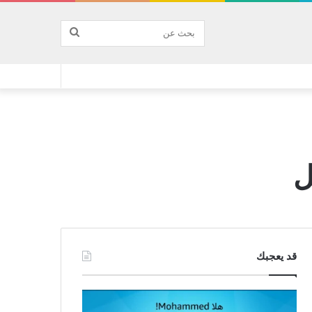
بحث
عن
ل
قد يعجبك