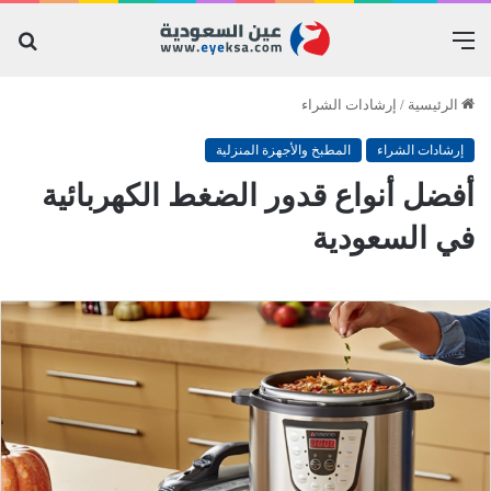
القائمة
بح
عن
الرئيسية
/
إرشادات الشراء
إرشادات الشراء
المطبخ والأجهزة المنزلية
أفضل أنواع قدور الضغط الكهربائية
في السعودية