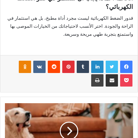
الكهربائي؟
قدور الضغط الكهربائية ليست مجرد أداة مطبخ، بل هي استثمار في
الراحة والجودة. اختر الأنسب لاحتياجاتك من الخيارات الموصى بها
واستمتع بتجربة طهي مريحة وسريعة.
فيسبوك
تويتر
لينكدإن
بينتيريست
noklassniki
بوكيت
مشاركة عبر البريد
طباعة