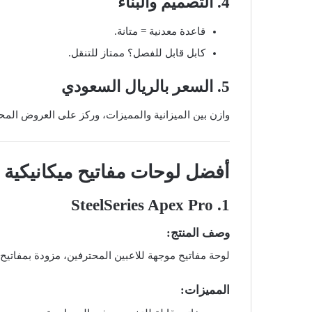
4. التصميم والبناء
قاعدة معدنية = متانة.
كابل قابل للفصل؟ ممتاز للتنقل.
5. السعر بالريال السعودي
وازن بين الميزانية والمميزات، وركز على العروض المحل
أفضل لوحات مفاتيح ميكانيكية متوفرة في n
SteelSeries Apex Pro
1.
وصف المنتج:
لوحة مفاتيح موجهة للاعبين المحترفين، مزودة بمفاتيح OmniPoint القابلة للتعديل.
المميزات: