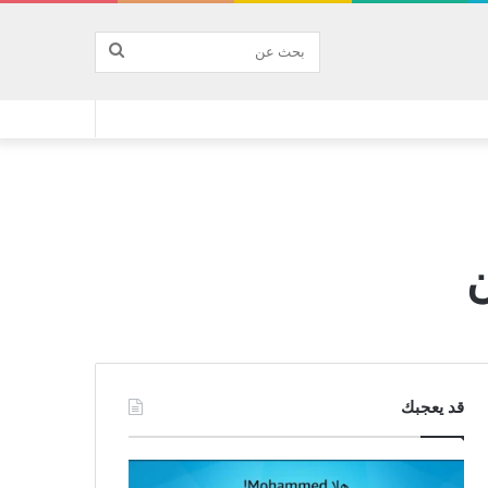
بحث
عن
ن
قد يعجبك