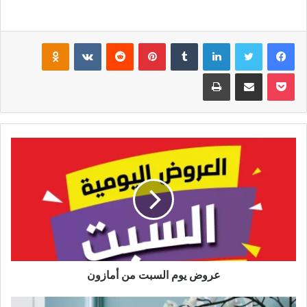
فيسبوك
تويتر
لينكدإن
بينتيريست
noklassniki
بوكيت
مشاركة عبر البريد
طباعة
عروض يوم السبت من أمازون