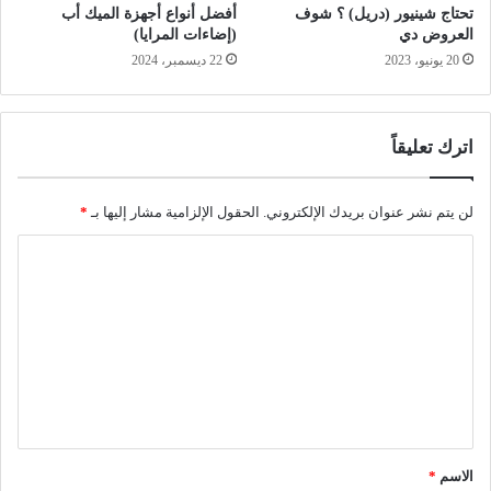
تحتاج شينيور (دريل) ؟ شوف
أفضل أنواع أجهزة الميك أب
العروض دي
(إضاءات المرايا)
20 يونيو، 2023
22 ديسمبر، 2024
اترك تعليقاً
لن يتم نشر عنوان بريدك الإلكتروني.
الحقول الإلزامية مشار إليها بـ
*
ا
ل
ت
ع
ل
ي
ق
الاسم
*
*