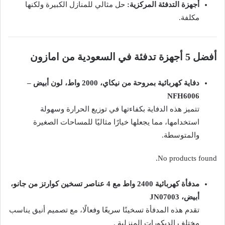
أجهزة التدفئة المركزية:
حل مثالي للمنازل الكبيرة ولكنها
مكلفة.
أفضل 5 أجهزة تدفئة في السعودية
من امازون
دفاية كهربائية بمروحة من نيكاي، 2000 واط، لون أبيض –
NFH6006
تتميز هذه الدفاية بكفاءتها في توزيع الحرارة وسهولة
استخدامها، مما يجعلها خيارًا مثاليًا للمساحات الصغيرة
والمتوسطة.
No products found.
مدفأة كهربائية 2400 واط مع 4 عناصر تسخين كوارتز من جانو،
أبيض، JN07003
تقدم هذه المدفأة تسخينًا سريعًا وفعالًا، مع تصميم أنيق يناسب
مختلف الديكورات المنزلية .