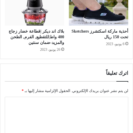
أحذية ماركة اسكتشرز Sketchers
بلاك اند ديكر |قطاعة خضار زجاج
تحت 150 ريال
400 واط|للتقطيع, الفرم, الطحن
والمزيد-ضمان سنتين
6 يونيو، 2023
26 يونيو، 2023
اترك تعليقاً
لن يتم نشر عنوان بريدك الإلكتروني.
الحقول الإلزامية مشار إليها بـ
*
ا
ل
ت
ع