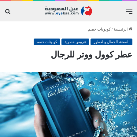
القائمة
بح
عن
الرئيسية
/
كوبونات خصم
الصحة، الجمال والعطور
عروض حصرية
كوبونات خصم
عطر كوول ووتر للرجال