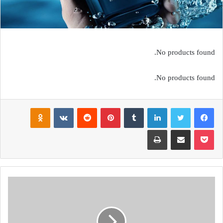
No products found.
No products found.
فيسبوك
تويتر
لينكدإن
بينتيريست
noklassniki
بوكيت
مشاركة عبر البريد
طباعة