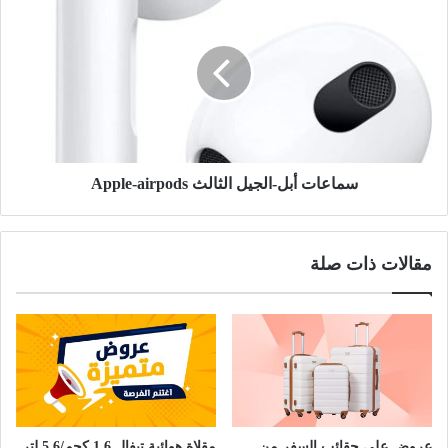
سماعات أبل-الجيل الثالث Apple-airpods
مقالات ذات صلة
عروض على حقائب السفر من
مقلاة هوائية تيفال 1.6 كجم/5.6 لتر