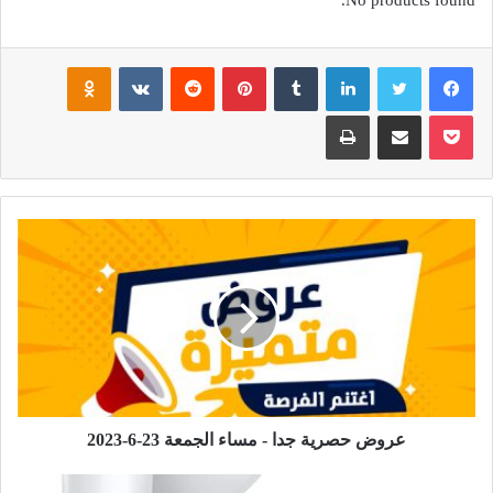
فيسبوك
تويتر
لينكدإن
بينتيريست
noklassniki
بوكيت
مشاركة عبر البريد
طباعة
عروض حصرية جدا - مساء الجمعة 23-6-2023