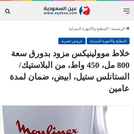
القائمة
بح
عن
الرئيسية
/
المطبخ والأجهزة المنزلية
المطبخ والأجهزة المنزلية
عروض حصرية
خلاط موولينيكس مزود بدورق سعة
800 مل، 450 واط، من البلاستيك/
الستانلس ستيل، ابيض، ضمان لمدة
عامين