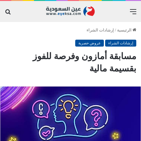
القائمة
بح
عن
الرئيسية
/
إرشادات الشراء
إرشادات الشراء
عروض حصرية
مسابقة أمازون وفرصة للفوز
بقسيمة مالية