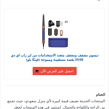
ديسون مصفف ومجفف متعدد الاستخدامات من اير راب اي دي
HS08 بقصة مستقيمة ومموجة (فينكا بلو)
احصل على العرض الآن
الختام
المنتجات الحديثة تضيف قيمة كبيرة لأي منزل سعودي، حيث تجمع
بين الراحة والكفاءة والجمال. استثمر في هذه المنتجات لجعل