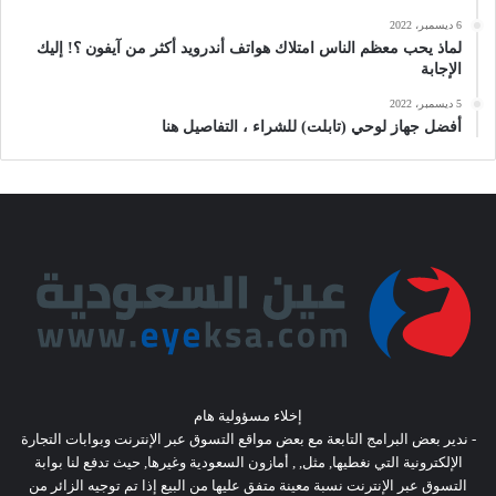
6 ديسمبر، 2022
لماذ يحب معظم الناس امتلاك هواتف أندرويد أكثر من آيفون ؟! إليك
الإجابة
5 ديسمبر، 2022
أفضل جهاز لوحي (تابلت) للشراء ، التفاصيل هنا
إخلاء مسؤولية هام
- ندير بعض البرامج التابعة مع بعض مواقع التسوق عبر الإنترنت وبوابات التجارة
الإلكترونية التي نغطيها, مثل, , أمازون السعودية وغيرها, حيث تدفع لنا بوابة
التسوق عبر الإنترنت نسبة معينة متفق عليها من البيع إذا تم توجيه الزائر من