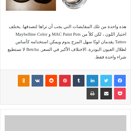
هذه واحدة من تلك المقايضات التي يجب أن تراها لتصدقها. يختلف
اختيار اللون ، لكن كلاً من MAC Paint Pots و Maybelline Color
Tattoo يقدمان لونًا سهل المزج يدوم ويمكن استخدامه كأساس
لظلال العيون البودرة. الاختلاف الأكبر في السعر. Betcha لا تستطيع
شراء واحدة فقط.
فيسبوك
تويتر
لينكدإن
‏Tumblr
بينتيريست
‏Reddit
‏VKontakte
Odnoklassniki
بوكيت
مشاركة عبر البريد
طباعة