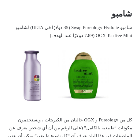
شامبو
شامبو Swap Pureology Hydrate (35 دولارًا في ULTA) لشامبو
OGX TeaTree Mint (7.89 دولارًا عند الهدف)
كل من Pureology و OGX خاليان من الكبريتات ، ويستخدمون
مكونات “طبيعية بالكامل” (على الرغم من أن أي شخص يعرف عن
الملصقات في هذا البلد يعرف أن “كل شيء طبيعي” يمكن أن يعني