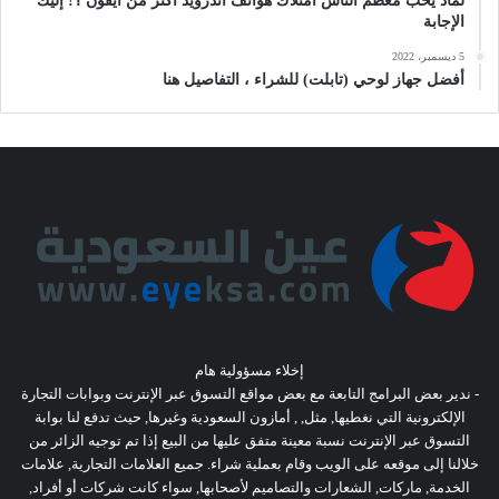
لماذ يحب معظم الناس امتلاك هواتف أندرويد أكثر من آيفون ؟! إليك
الإجابة
5 ديسمبر، 2022
أفضل جهاز لوحي (تابلت) للشراء ، التفاصيل هنا
إخلاء مسؤولية هام
- ندير بعض البرامج التابعة مع بعض مواقع التسوق عبر الإنترنت وبوابات التجارة
الإلكترونية التي نغطيها, مثل, , أمازون السعودية وغيرها, حيث تدفع لنا بوابة
التسوق عبر الإنترنت نسبة معينة متفق عليها من البيع إذا تم توجيه الزائر من
خلالنا إلى موقعه على الويب وقام بعملية شراء. جميع العلامات التجارية, علامات
الخدمة, ماركات, الشعارات والتصاميم لأصحابها, سواء كانت شركات أو أفراد,