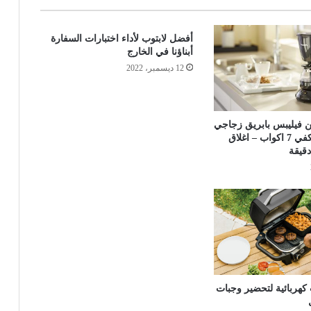
أفضل لابتوب لأداء اختبارات السفارة
أبناؤنا في الخارج
12 ديسمبر، 2022
ن فيليبس بابريق زجاجي
سعة 0.6 لتر يكفي 7 اكواب – اغلاق
هربائية لتحضير وجبات