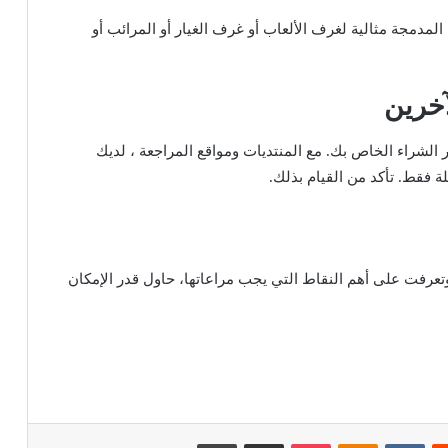
 المدمجة مثالية لغرف الألعاب أو غرف الغيار أو المرائب أو
آخرين
 الشراء الخاص بك. مع المنتديات ومواقع المراجعة ، لديك
لة فقط. تأكد من القيام بذلك.
تعرفت على أهم النقاط التي يجب مراعاتها، حاول قدر الإمكان
‏Reddit
‏VKontakte
Odnoklassniki
بوكيت
مشاركة عبر البريد
طباعة