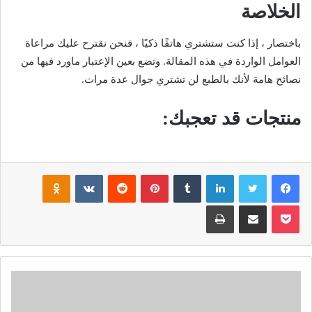
الخلاصة
باختصار ، إذا كنت ستشتري هاتفًا ذكيًا ، فنحن نقترح عليك مراعاة
العوامل الواردة في هذه المقالة. وتضع بعين الإعتبار ماورد فيها من
نصائح هامة لأنك بالطبع لن تشتري جوال عدة مرات.
منتجات قد تعجبك:
فيسبوك
تويتر
لينكدإن
‏Tumblr
بينتيريست
‏Reddit
‏VKontakte
Odnoklassniki
بوكيت
مشاركة عبر البريد
طباعة