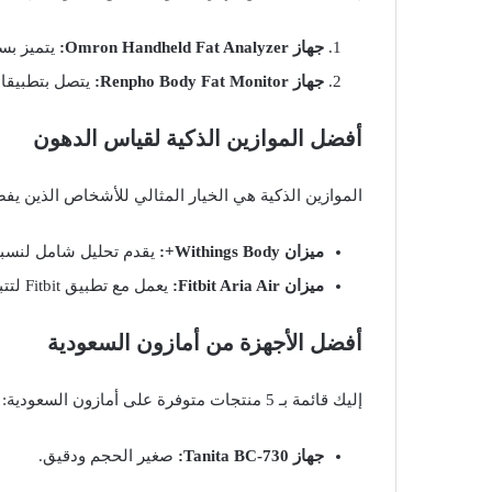
جهاز Omron Handheld Fat Analyzer:
يتميز بسه
جهاز Renpho Body Fat Monitor:
يتصل بتطبيقات
أفضل الموازين الذكية لقياس الدهون
الموازين الذكية هي الخيار المثالي للأشخاص الذين يفض
ميزان Withings Body+:
يقدم تحليل شامل لنسبة
ميزان Fitbit Aria Air:
يعمل مع تطبيق Fitbit لتتبع الوزن والدهون.
أفضل الأجهزة من أمازون السعودية
إليك قائمة بـ 5 منتجات متوفرة على أمازون السعودية:
جهاز Tanita BC-730:
صغير الحجم ودقيق.