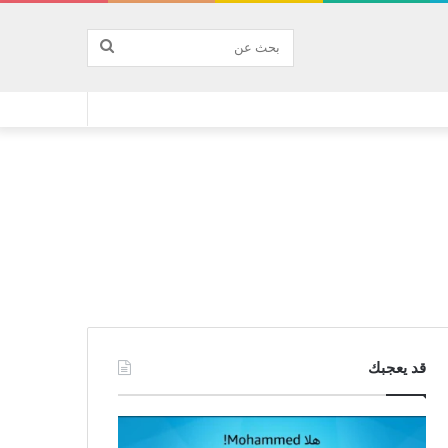
بحث
عن
قد يعجبك