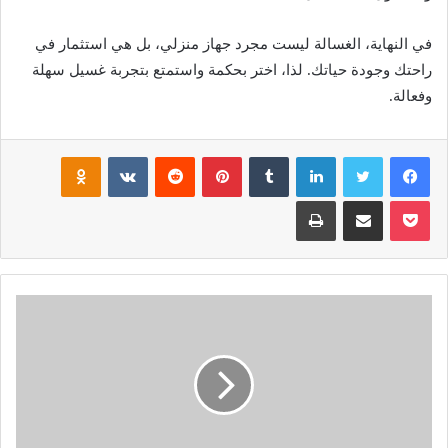
في النهاية، الغسالة ليست مجرد جهاز منزلي، بل هي استثمار في
راحتك وجودة حياتك. لذا، اختر بحكمة واستمتع بتجربة غسيل سهلة
وفعالة.
فيسبوك
تويتر
لينكدإن
بينتيريست
noklassniki
بوكيت
مشاركة عبر البريد
طباعة