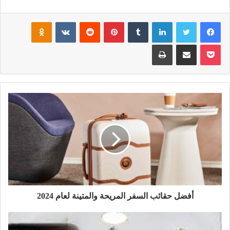
فيسبوك
تويتر
لينكدإن
بينتيريست
noklassniki
بوكيت
مشاركة عبر البريد
طباعة
أفضل حقائب السفر المريحة والمتينة لعام 2024