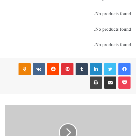
No products found.
No products found.
No products found.
فيسبوك
تويتر
لينكدإن
بينتيريست
noklassniki
بوكيت
مشاركة عبر البريد
طباعة