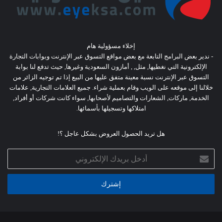
إخلاء مسؤولية هام
- ندير بعض البرامج التابعة مع بعض مواقع التسوق عبر الإنترنت وبوابات التجارة
الإلكترونية التي نغطيها, مثل, , أمازون السعودية وغيرها, حيث تدفع لنا بوابة
التسوق عبر الإنترنت نسبة معينة متفق عليها من البيع إذا تم توجيه الزائر من
خلالنا إلى موقعه على الويب وقام بعملية شراء. جميع العلامات التجارية, علامات
الخدمة, ماركات, الشعارات والتصاميم لأصحابها, سواء كانت شركات أو أفراد,
امتلاكها وتسجيلها بأسمائها.
هل تريد الحصول العروض بشكل عاجل ؟!
أدخل
بريدك
الإلكتروني