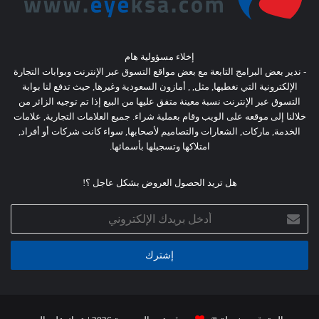
إخلاء مسؤولية هام
- ندير بعض البرامج التابعة مع بعض مواقع التسوق عبر الإنترنت وبوابات التجارة
الإلكترونية التي نغطيها, مثل, , أمازون السعودية وغيرها, حيث تدفع لنا بوابة
التسوق عبر الإنترنت نسبة معينة متفق عليها من البيع إذا تم توجيه الزائر من
خلالنا إلى موقعه على الويب وقام بعملية شراء. جميع العلامات التجارية, علامات
الخدمة, ماركات, الشعارات والتصاميم لأصحابها, سواء كانت شركات أو أفراد,
امتلاكها وتسجيلها بأسمائها.
هل تريد الحصول العروض بشكل عاجل ؟!
أدخل
بريدك
الإلكتروني